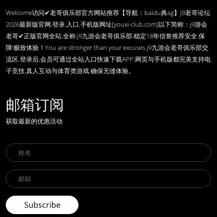
Welcome访问✔老哥俱乐部官方网站推荐【导航：baidu典ag】j9老哥论坛
2026最新版官网,登录,入口,手机版网址[youxi-club.com]以下简称：j9游会
老哥✔正版官网全站,全称:j9九游会老哥俱乐部,稳定18年信誉推荐安全.保
障!极致体验！You are stronger than your excuses.j9九游会老哥俱乐部交
流区,登录后,会员可通过全站入口快速下载APP,网页与手机版都完美支持电
子竞技,真人互动与体育类游戏,确保无缝体验。
邮箱订阅
获取最新的优惠活动