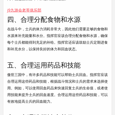
j9九游会老哥俱乐部
四、合理分配食物和水源
在战斗中，士兵的体力消耗非常大，因此他们需要足够的食物和
水源来补充能量和水分。指挥官应该合理分配食物和水源，确保
每个士兵都能得到充足的补给。指挥官还应该鼓励士兵定期进食
和补充水分，以保持良好的体力和回血状态。
五、合理运用药品和技能
傲世三国中，有许多药品和技能可以帮助士兵回血。指挥官应该
合理运用这些药品和技能，根据战斗情况和士兵的需求来选择使
用。例如，可以使用回血药品来快速回复士兵的生命值，或者使
用技能来提升士兵的回血速度。合理运用这些药品和技能，可以
有效地提高士兵的回血能力。