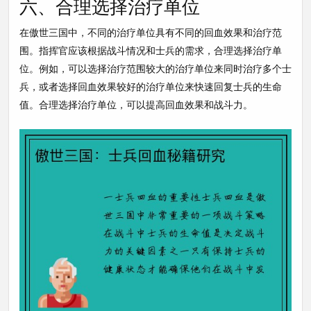
六、合理选择治疗单位
在傲世三国中，不同的治疗单位具有不同的回血效果和治疗范
围。指挥官应该根据战斗情况和士兵的需求，合理选择治疗单
位。例如，可以选择治疗范围较大的治疗单位来同时治疗多个士
兵，或者选择回血效果较好的治疗单位来快速回复士兵的生命
值。合理选择治疗单位，可以提高回血效果和战斗力。