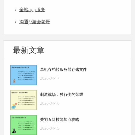
全站app服务
沟通j9游会老哥
最新文章
单机存档转服务器存储文件
2026-04-17
刺激战场：独行侠的荣耀
2026-04-16
关羽五阶技能加点攻略
2026-04-15